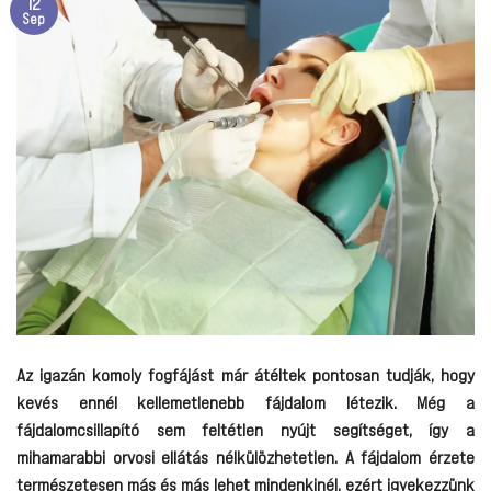
12
Sep
Az igazán komoly fogfájást már átéltek pontosan tudják, hogy
kevés ennél kellemetlenebb fájdalom létezik. Még a
fájdalomcsillapító sem feltétlen nyújt segítséget, így a
mihamarabbi orvosi ellátás nélkülözhetetlen. A fájdalom érzete
természetesen más és más lehet mindenkinél, ezért igyekezzünk