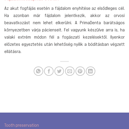
Az akut fogfájás esetén a fájdalom enyhítése az elsődleges cél.
Ha azonban már fájdalom jelentkezik, akkor az orvosi
beavatkozást nem lehet elkerülni. A PrimaDenta barátságos
környezetben várja pácienseit. Fel vagyunk készülve arra is, ha
valaki extrém módon fél a fogászati kezelésektől. Ilyenkor
előzetes egyeztetés után lehetőség nyílik a bódításban végzett
ellátásra.
Tooth preservation