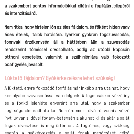
a szakembert pontos információkkal ellátni a fogfájás jellegéről
és intenzitásáról.
Nem ritka, hogy hirtelen jön az éles fájdalom, és főként hideg vagy
édes ételek, italok hatására. Ilyenkor gyakran fogszuvasodás,
fognyaki érzékenység áll a háttérben. Míg a szuvasodás
rendszerint töméssel orvosolható, addig az utóbbi kapcsán
otthoni ecsetelés, valamint a szájhigiéniára való fokozott
odafigyelés javasolt.
Lüktető fájdalom? Gyökérkezelésre lehet szükség!
A lüktető, egyre fokozódó fogfájás már inkább arra utalhat, hogy
komolyabb szuvasodással van dolgunk. A fogmosáskor vérző íny
és a fogkő jelenléte egyaránt arra utal, hogy a szakember
segítsége elmaradhatatlan. Nem érdemes félvállról venni a vérző
ínyt, ugyanis idővel fogágy-betegség alakulhat ki, és akár a saját
fogak elvesztése is megtörténhet. A fogtömés, vagy szükség
esetén a gyökérkezelés a saját fogak megőrzését célzó