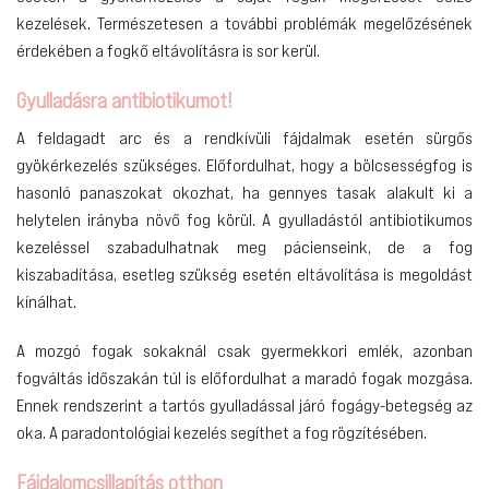
kezelések. Természetesen a további problémák megelőzésének
érdekében a fogkő eltávolításra is sor kerül.
Gyulladásra antibiotikumot!
A feldagadt arc és a rendkívüli fájdalmak esetén sürgős
gyökérkezelés szükséges. Előfordulhat, hogy a bölcsességfog is
hasonló panaszokat okozhat, ha gennyes tasak alakult ki a
helytelen irányba növő fog körül. A gyulladástól antibiotikumos
kezeléssel szabadulhatnak meg pácienseink, de a fog
kiszabadítása, esetleg szükség esetén eltávolítása is megoldást
kínálhat.
A mozgó fogak sokaknál csak gyermekkori emlék, azonban
fogváltás időszakán túl is előfordulhat a maradó fogak mozgása.
Ennek rendszerint a tartós gyulladással járó fogágy-betegség az
oka. A paradontológiai kezelés segíthet a fog rögzítésében.
Fájdalomcsillapítás otthon