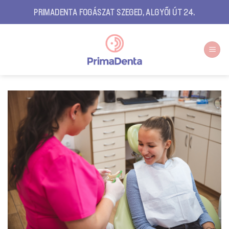
Skip
PRIMADENTA FOGÁSZAT SZEGED, ALGYŐI ÚT 24.
to
content