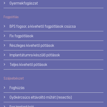
Gyermekfogászat
Fogpótlás
BPS fogsor, a kivehető fogpótlások csúcsa
Fix fogpótlások
Részleges kivehető pótlások
Implantátumra készülő pótlások
Teljes kivehető pótlások
Szájsebészet
Foghúzás
Gyökércsúcs eltávolító műtét (resectio)
Fog implantáció