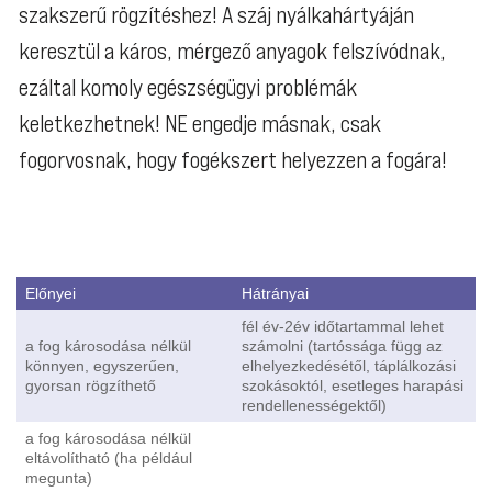
szakszerű rögzítéshez! A száj nyálkahártyáján
keresztül a káros, mérgező anyagok felszívódnak,
ezáltal komoly egészségügyi problémák
keletkezhetnek! NE engedje másnak, csak
fogorvosnak, hogy fogékszert helyezzen a fogára!
Előnyei
Hátrányai
fél év-2év időtartammal lehet
a fog károsodása nélkül
számolni (tartóssága függ az
könnyen, egyszerűen,
elhelyezkedésétől, táplálkozási
gyorsan rögzíthető
szokásoktól, esetleges harapási
rendellenességektől)
a fog károsodása nélkül
eltávolítható (ha például
megunta)