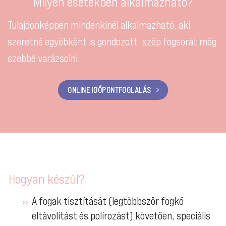
Milyen esetekben alkalmazható?
Tulajdonképpen mindenkinél alkalmazható, aki
szeretné egyébként is gondozott, szép fogsorát még
szebbé varázsolni.
ONLINE IDŐPONTFOGLALÁS
Hogyan készül?
A fogak tisztítását (legtöbbször fogkő
eltávolítást és polírozást) követően, speciális