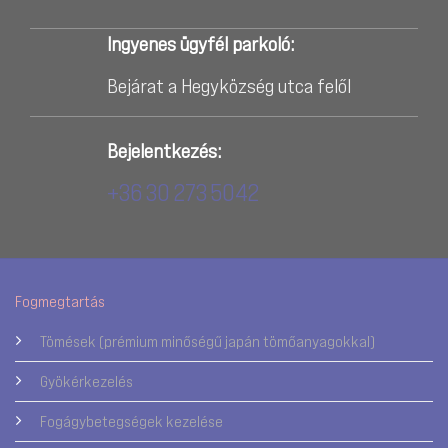
Ingyenes ügyfél parkoló:
Bejárat a Hegyközség utca felől
Bejelentkezés:
+36 30 273 5042
Fogmegtartás
Tömések (prémium minőségű japán tömőanyagokkal)
Gyökérkezelés
Fogágybetegségek kezelése