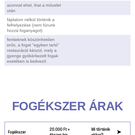
azonnal ehet, ihat a művelet
után
fájdalom nélkül történik a
felhelyezése (nem fúrunk
hozzá foganyagot)
fentieknek köszönhetően
erős, a fogat “egyben tartó”
restauráció készül, mely a
gyenge gyökérkezelt fogak
esetében is kedvező
FOGÉKSZER ÁRAK
Mi történik
20.000 Ft +
➤
Fogékszer
ekkor?
ékszer ára