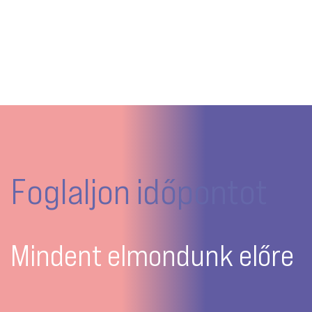
Foglaljon időpontot
Mindent elmondunk előre