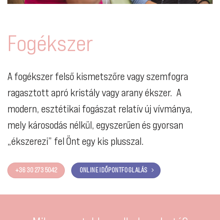
Fogékszer
A fogékszer felső kismetszőre vagy szemfogra
ragasztott apró kristály vagy arany ékszer. A
modern, esztétikai fogászat relatív új vívmánya,
mely károsodás nélkül, egyszerűen és gyorsan
„ékszerezi” fel Önt egy kis plusszal.
+36 30 273 5042
ONLINE IDŐPONTFOGLALÁS