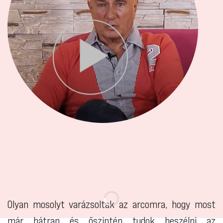
Olyan mosolyt varázsoltak az arcomra, hogy most
már bátran és őszintén tudok beszélni az