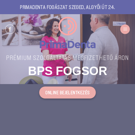
Skip
PRIMADENTA FOGÁSZAT SZEGED, ALGYŐI ÚT 24.
to
content
PRÉMIUM SZOLGÁLTATÁS MEGFIZETHETŐ ÁRON
BPS FOGSOR
ONLINE BEJELENTKEZÉS