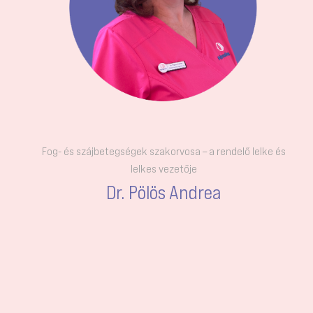
magánrendelőmet azzal a céllal, hogy
teljes figyelmem szentelhessem a
hozzám fordulóknak. Hitvallásom,
hogy „Úgy bánj másokkal, ahogy te is
szeretnéd, hogy veled bánjanak”.
ISMERJE MEG KOLLÉGÁNKAT
Fog- és szájbetegségek szakorvosa – a rendelő lelke és
lelkes vezetője
Dr. Pölös Andrea