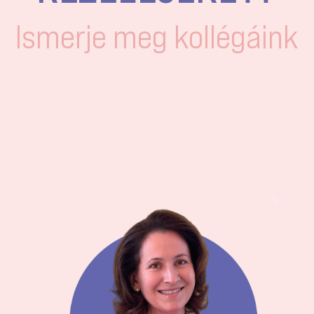
Ismerje meg kollégáink
19 éve, Szegeden nyitottam meg