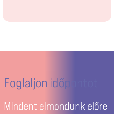
Foglaljon időpontot
Mindent elmondunk előre