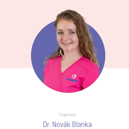
Hivatásom legnagyobb odaadással
művelem, mely során a
tökéletességre való törekvés és a
páciensek magabiztos, boldog
mosolya tölt el elégedettséggel.
ISMERJE MEG KOLLÉGÁNKAT
Fogorvos
Dr. Novák Blanka