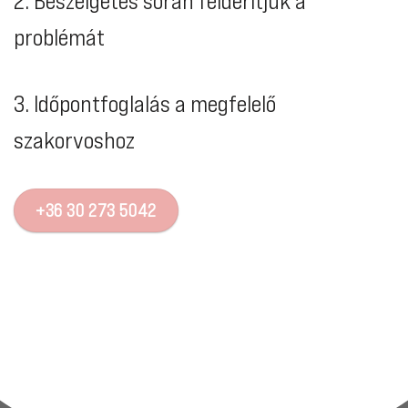
2. Beszélgetés során felderítjük a
problémát
3. Időpontfoglalás a megfelelő
szakorvoshoz
+36 30 273 5042