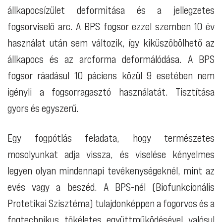
állkapocsízület deformitása és a jellegzetes
fogsorviselő arc. A BPS fogsor ezzel szemben 10 év
használat után sem változik, így kiküszöbölhető az
állkapocs és az arcforma deformálódása. A BPS
fogsor ráadásul 10 páciens közül 9 esetében nem
igényli a fogsorragasztó használatát. Tisztítása
gyors és egyszerű.
Egy fogpótlás feladata, hogy természetes
mosolyunkat adja vissza, és viselése kényelmes
legyen olyan mindennapi tevékenységeknél, mint az
evés vagy a beszéd. A BPS-nél (Biofunkcionális
Protetikai Szisztéma) tulajdonképpen a fogorvos és a
fogtechnikus tökéletes együttműködésével valósul