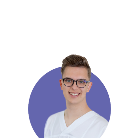
Munkám során törekszem a saját
fogak megtartására és esztétikus
helyreállítására, valamint a kezelés
közbeni nyugodt és stresszmentes
légkör kialakítására.Számomra
kiemeltem fontos, hogy a pácienseim
személyre szabott és