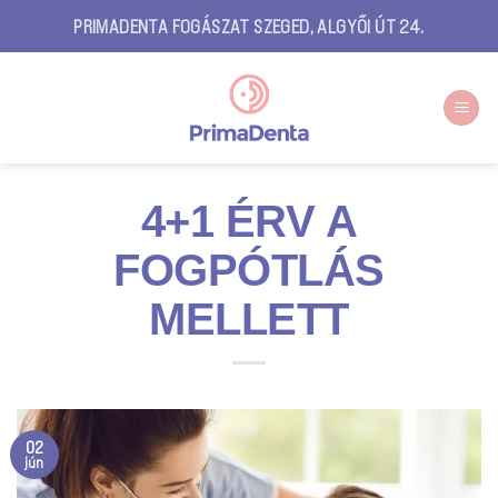
Skip
PRIMADENTA FOGÁSZAT SZEGED, ALGYŐI ÚT 24.
to
content
4+1 ÉRV A
FOGPÓTLÁS
MELLETT
02
jún