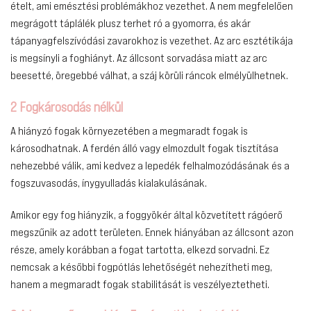
ételt, ami emésztési problémákhoz vezethet. A nem megfelelően
megrágott táplálék plusz terhet ró a gyomorra, és akár
tápanyagfelszívódási zavarokhoz is vezethet. Az arc esztétikája
is megsínyli a foghiányt. Az állcsont sorvadása miatt az arc
beesetté, öregebbé válhat, a száj körüli ráncok elmélyülhetnek.
2 Fogkárosodás nélkül
A hiányzó fogak környezetében a megmaradt fogak is
károsodhatnak. A ferdén álló vagy elmozdult fogak tisztítása
nehezebbé válik, ami kedvez a lepedék felhalmozódásának és a
fogszuvasodás, ínygyulladás kialakulásának.
Amikor egy fog hiányzik, a foggyökér által közvetített rágóerő
megszűnik az adott területen. Ennek hiányában az állcsont azon
része, amely korábban a fogat tartotta, elkezd sorvadni. Ez
nemcsak a későbbi fogpótlás lehetőségét nehezítheti meg,
hanem a megmaradt fogak stabilitását is veszélyeztetheti.