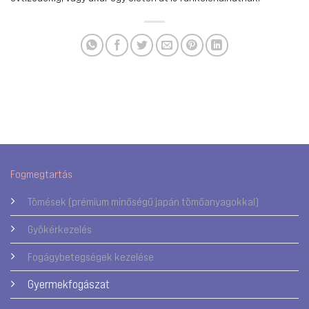
Fogmegtartás
Tömések (prémium minőségű japán tömőanyagokkal)
Gyökérkezelés
Fogágybetegségek kezelése
Gyermekfogászat