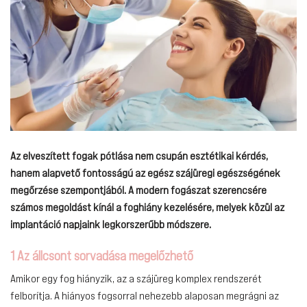
Az elveszített fogak pótlása nem csupán esztétikai kérdés,
hanem alapvető fontosságú az egész szájüregi egészségének
megőrzése szempontjából. A modern fogászat szerencsére
számos megoldást kínál a foghiány kezelésére, melyek közül az
implantáció napjaink legkorszerűbb módszere.
1 Az állcsont sorvadása megelőzhető
Amikor egy fog hiányzik, az a szájüreg komplex rendszerét
felborítja. A hiányos fogsorral nehezebb alaposan megrágni az