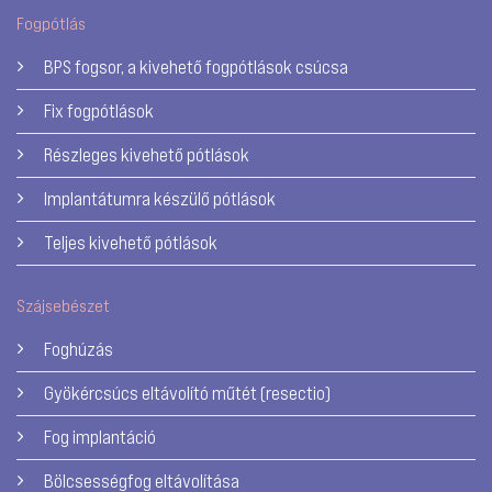
Fogpótlás
BPS fogsor, a kivehető fogpótlások csúcsa
Fix fogpótlások
Részleges kivehető pótlások
Implantátumra készülő pótlások
Teljes kivehető pótlások
Szájsebészet
Foghúzás
Gyökércsúcs eltávolító műtét (resectio)
Fog implantáció
Bölcsességfog eltávolítása