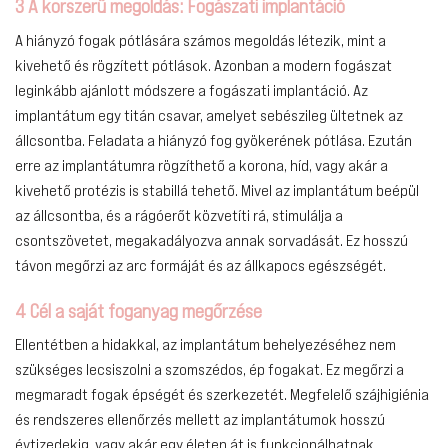
3 A korszerű megoldás: Fogászati implantáció
A hiányzó fogak pótlására számos megoldás létezik, mint a
kivehető és rögzített pótlások. Azonban a modern fogászat
leginkább ajánlott módszere a fogászati implantáció. Az
implantátum egy titán csavar, amelyet sebészileg ültetnek az
állcsontba. Feladata a hiányzó fog gyökerének pótlása. Ezután
erre az implantátumra rögzíthető a korona, híd, vagy akár a
kivehető protézis is stabillá tehető. Mivel az implantátum beépül
az állcsontba, és a rágóerőt közvetíti rá, stimulálja a
csontszövetet, megakadályozva annak sorvadását. Ez hosszú
távon megőrzi az arc formáját és az állkapocs egészségét.
4 Cél a saját foganyag megőrzése
Ellentétben a hidakkal, az implantátum behelyezéséhez nem
szükséges lecsiszolni a szomszédos, ép fogakat. Ez megőrzi a
megmaradt fogak épségét és szerkezetét. Megfelelő szájhigiénia
és rendszeres ellenőrzés mellett az implantátumok hosszú
évtizedekig, vagy akár egy életen át is funkcionálhatnak.