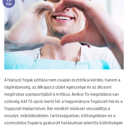
nov
A hiányzó fogak pótlása nem csupán esztétikai kérdés, hanem a
rágóképesség, az állkapocs ízület egészsége és az állcsont
megőrzése szempontjából is kritikus. Amikor fix megoldásra van
szükség, két fő opció merül fel: a hagyományos fogászati híd és a
fogászati implantátum. Bár mindkét módszer visszaállítja a
mosolyt, működésükben, tartósságukban, költségeikben és a
szomszédos fogakra gyakorolt hatásukban jelentős különbségek