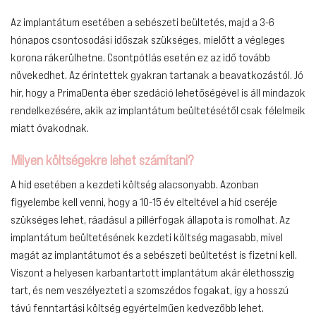
Az implantátum esetében a sebészeti beültetés, majd a 3-6
hónapos csontosodási időszak szükséges, mielőtt a végleges
korona rákerülhetne. Csontpótlás esetén ez az idő tovább
növekedhet. Az érintettek gyakran tartanak a beavatkozástól. Jó
hír, hogy a PrimaDenta éber szedáció lehetőségével is áll mindazok
rendelkezésére, akik az implantátum beültetésétől csak félelmeik
miatt óvakodnak.
Milyen költségekre lehet számítani?
A híd esetében a kezdeti költség alacsonyabb. Azonban
figyelembe kell venni, hogy a 10-15 év elteltével a híd cseréje
szükséges lehet, ráadásul a pillérfogak állapota is romolhat. Az
implantátum beültetésének kezdeti költség magasabb, mivel
magát az implantátumot és a sebészeti beültetést is fizetni kell.
Viszont a helyesen karbantartott implantátum akár élethosszig
tart, és nem veszélyezteti a szomszédos fogakat, így a hosszú
távú fenntartási költség egyértelműen kedvezőbb lehet.