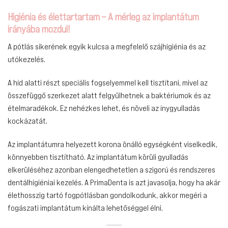
Higiénia és élettartartam – A mérleg az implantátum
irányába mozdul!
A pótlás sikerének egyik kulcsa a megfelelő szájhigiénia és az
utókezelés.
A híd alatti részt speciális fogselyemmel kell tisztítani, mivel az
összefüggő szerkezet alatt felgyűlhetnek a baktériumok és az
ételmaradékok. Ez nehézkes lehet, és növeli az ínygyulladás
kockázatát.
Az implantátumra helyezett korona önálló egységként viselkedik,
könnyebben tisztítható. Az implantátum körüli gyulladás
elkerüléséhez azonban elengedhetetlen a szigorú és rendszeres
dentálhigiéniai kezelés. A PrimaDenta is azt javasolja, hogy ha akár
élethosszig tartó fogpótlásban gondolkodunk, akkor megéri a
fogászati implantátum kínálta lehetőséggel élni.