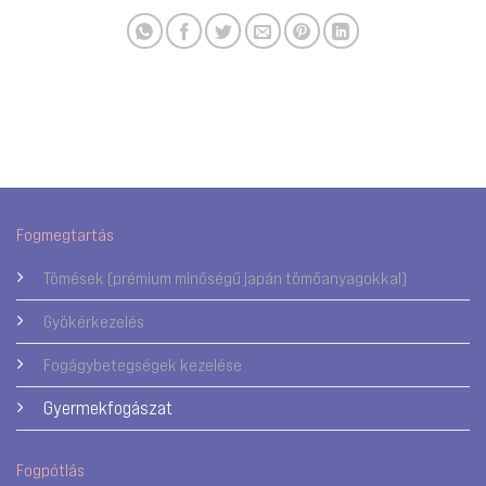
Fogmegtartás
Tömések (prémium minőségű japán tömőanyagokkal)
Gyökérkezelés
Fogágybetegségek kezelése
Gyermekfogászat
Fogpótlás