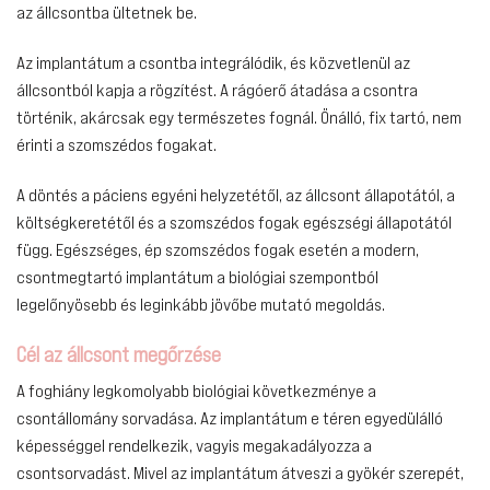
az állcsontba ültetnek be.
Az implantátum a csontba integrálódik, és közvetlenül az
állcsontból kapja a rögzítést. A rágóerő átadása a csontra
történik, akárcsak egy természetes fognál. Önálló, fix tartó, nem
érinti a szomszédos fogakat.
A döntés a páciens egyéni helyzetétől, az állcsont állapotától, a
költségkeretétől és a szomszédos fogak egészségi állapotától
függ. Egészséges, ép szomszédos fogak esetén a modern,
csontmegtartó implantátum a biológiai szempontból
legelőnyösebb és leginkább jövőbe mutató megoldás.
Cél az állcsont megőrzése
A foghiány legkomolyabb biológiai következménye a
csontállomány sorvadása. Az implantátum e téren egyedülálló
képességgel rendelkezik, vagyis megakadályozza a
csontsorvadást. Mivel az implantátum átveszi a gyökér szerepét,