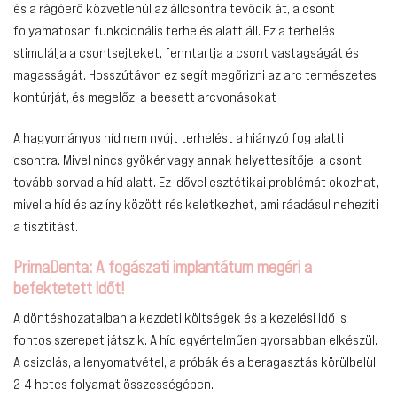
és a rágóerő közvetlenül az állcsontra tevődik át, a csont
folyamatosan funkcionális terhelés alatt áll. Ez a terhelés
stimulálja a csontsejteket, fenntartja a csont vastagságát és
magasságát. Hosszútávon ez segít megőrizni az arc természetes
kontúrját, és megelőzi a beesett arcvonásokat
A hagyományos híd nem nyújt terhelést a hiányzó fog alatti
csontra. Mivel nincs gyökér vagy annak helyettesítője, a csont
tovább sorvad a híd alatt. Ez idővel esztétikai problémát okozhat,
mivel a híd és az íny között rés keletkezhet, ami ráadásul nehezíti
a tisztítást.
PrimaDenta: A fogászati implantátum megéri a
befektetett időt!
A döntéshozatalban a kezdeti költségek és a kezelési idő is
fontos szerepet játszik. A híd egyértelműen gyorsabban elkészül.
A csizolás, a lenyomatvétel, a próbák és a beragasztás körülbelül
2-4 hetes folyamat összességében.