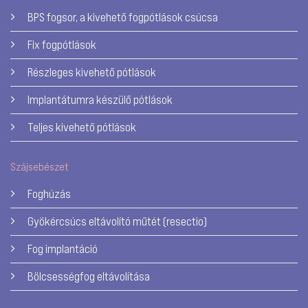
BPS fogsor, a kivehető fogpótlások csúcsa
Fix fogpótlások
Részleges kivehető pótlások
Implantátumra készülő pótlások
Teljes kivehető pótlások
Szájsebészet
Foghúzás
Gyökércsúcs eltávolító műtét (resectio)
Fog implantáció
Bölcsességfog eltávolítása