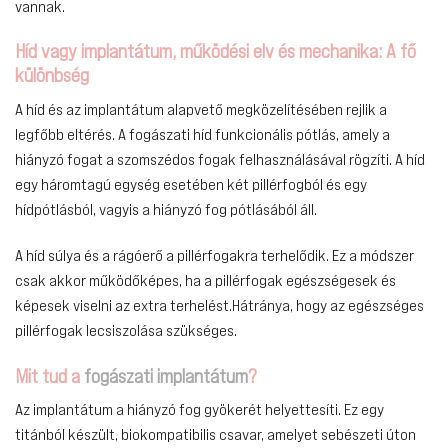
vannak.
Híd vagy implantátum, működési elv és mechanika: A fő
különbség
A híd és az implantátum alapvető megközelítésében rejlik a
legfőbb eltérés. A fogászati híd funkcionális pótlás, amely a
hiányzó fogat a szomszédos fogak felhasználásával rögzíti. A híd
egy háromtagú egység esetében két pillérfogból és egy
hídpótlásból, vagyis a hiányzó fog pótlásából áll.
A híd súlya és a rágóerő a pillérfogakra terhelődik. Ez a módszer
csak akkor működőképes, ha a pillérfogak egészségesek és
képesek viselni az extra terhelést.Hátránya, hogy az egészséges
pillérfogak lecsiszolása szükséges.
Mit tud a
fogászati implantátum
?
Az implantátum a hiányzó fog gyökerét helyettesíti. Ez egy
titánból készült, biokompatibilis csavar, amelyet sebészeti úton