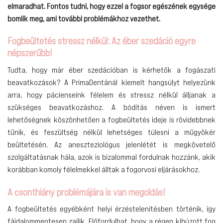
elmaradhat. Fontos tudni, hogy ezzel a fogsor egészének egysége
bomlik meg, ami további problémákhoz vezethet.
Fogbeültetés stressz nélkül: Az éber szedáció egyre
népszerűbb!
Tudta, hogy már éber szedációban is kérhetők a fogászati
beavatkozások? A PrimaDentánál kiemelt hangsúlyt helyezünk
arra, hogy pácienseink félelem és stressz nélkül álljanak a
szükséges beavatkozáshoz. A bódítás néven is ismert
lehetőségnek köszönhetően a fogbeültetés ideje is rövidebbnek
tűnik, és feszültség nélkül lehetséges túlesni a műgyökér
beültetésén. Az aneszteziológus jelenlétét is megkövetelő
szolgáltatásnak hála, azok is bizalommal fordulnak hozzánk, akik
korábban komoly félelmekkel álltak a fogorvosi eljárásokhoz.
A csonthiány problémájára is van megoldás!
A fogbeültetés egyébként helyi érzéstelenítésben történik, így
fájdalommentesen zajlik. Előfordulhat, hogy a régen kihúzott fog