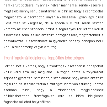
nem került pótlásra, így annak helyén már nem áll rendelkezésre a
megfelelő mennyiségű csontanyag. A jó hír az, hogy a csontpótlás
megoldható. A csontpótló anyag alkalmazása ugyan egy plusz
ülést tesz szükségessé, de a speciális műtét során szintén
kérhető az éber szedáció. Amint a foghiányos területet sikerült
alkalmassá tenni az implantátum befogadására, megtörténhet a
beavatkozás. A szövetbarát műgyökérre néhány hónapon belül
kerül a felépítmény, vagyis a műfog.
Frontfogaknál ideiglenes fogpótlás lehetséges
Felmerülhet a kérdés, hogy a frontfogak esetében is hónapokat
kell-e várni arra, míg megvalósul a fogbeültetés. A folyamatot
sajnos felgyorsítani nem lehet, hiszen ahhoz, hogy az implantátum
rögzüljön, és stabilan tartsa a műfogat, időre van szükség. Fontos
azonban tudni, hogy a mindennapi megjelenéshez
nélkülözhetetlen frontfogakat erre az időre ideiglenes
fogpótlással lehet helyreállítani.