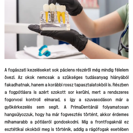
A fogászati kezeléseket sok páciens részéről még mindig félelem
övezi. Az okok nemcsak a szükséges tudásanyag hiányából
fakadhatnak, hanem a korábbi rossz tapasztalatokból is. Részben
a fogpótlásra is azért szokott sor kerülni, mert a rendszeres
fogorvosi kontroll elmarad, s így a szuvasodáson már a
gyökérkezelés sem segít. A PrimaDentánál folyamatosan
hangsúlyozzuk, hogy ha már fogvesztés történt, akkor érdemes
mihamarabb a pótlásról gondoskodni. Míg a frontfogaknál ez
esztétikai okokból meg is történik, addig a rágófogak esetében