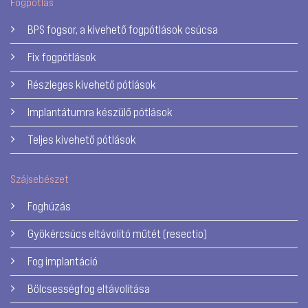
Fogpótlás
BPS fogsor, a kivehető fogpótlások csúcsa
Fix fogpótlások
Részleges kivehető pótlások
Implantátumra készülő pótlások
Teljes kivehető pótlások
Szájsebészet
Foghúzás
Gyökércsúcs eltávolító műtét (resectio)
Fog implantáció
Bölcsességfog eltávolítása