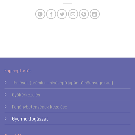
Fogmegtartás
Tömések (prémium minőségű japán tömőanyagokkal)
Gyökérkezelés
Fogágybetegségek kezelése
Gyermekfogászat