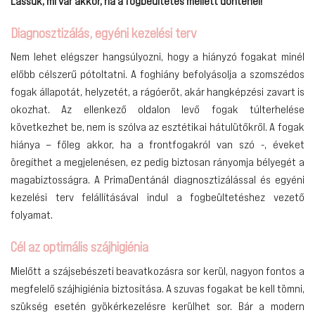
Lássuk, mi vár akkor, ha a fogbeültetés mellett döntenél!
Diagnosztizálás, egyéni kezelési terv
Nem lehet elégszer hangsúlyozni, hogy a hiányzó fogakat minél
előbb célszerű pótoltatni. A foghiány befolyásolja a szomszédos
fogak állapotát, helyzetét, a rágóerőt, akár hangképzési zavart is
okozhat. Az ellenkező oldalon levő fogak túlterhelése
következhet be, nem is szólva az esztétikai hátulütőkről. A fogak
hiánya – főleg akkor, ha a frontfogakról van szó -, éveket
öregíthet a megjelenésen, ez pedig biztosan rányomja bélyegét a
magabiztosságra. A PrimaDentánál diagnosztizálással és egyéni
kezelési terv felállításával indul a fogbeültetéshez vezető
folyamat.
Cél az optimális szájhigiénia
Mielőtt a szájsebészeti beavatkozásra sor kerül, nagyon fontos a
megfelelő szájhigiénia biztosítása. A szuvas fogakat be kell tömni,
szükség esetén gyökérkezelésre kerülhet sor. Bár a modern