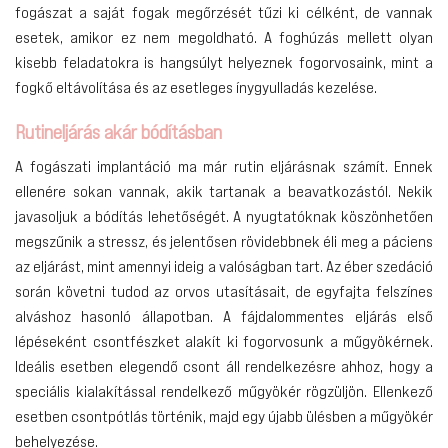
fogászat a saját fogak megőrzését tűzi ki célként, de vannak
esetek, amikor ez nem megoldható. A foghúzás mellett olyan
kisebb feladatokra is hangsúlyt helyeznek fogorvosaink, mint a
fogkő eltávolítása és az esetleges ínygyulladás kezelése.
Rutineljárás akár bódításban
A fogászati implantáció ma már rutin eljárásnak számít. Ennek
ellenére sokan vannak, akik tartanak a beavatkozástól. Nekik
javasoljuk a bódítás lehetőségét. A nyugtatóknak köszönhetően
megszűnik a stressz, és jelentősen rövidebbnek éli meg a páciens
az eljárást, mint amennyi ideig a valóságban tart. Az éber szedáció
során követni tudod az orvos utasításait, de egyfajta felszínes
alváshoz hasonló állapotban. A fájdalommentes eljárás első
lépéseként csontfészket alakít ki fogorvosunk a műgyökérnek.
Ideális esetben elegendő csont áll rendelkezésre ahhoz, hogy a
speciális kialakítással rendelkező műgyökér rögzüljön. Ellenkező
esetben csontpótlás történik, majd egy újabb ülésben a műgyökér
behelyezése.