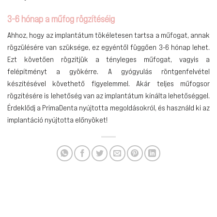
3-6 hónap a műfog rögzítéséig
Ahhoz, hogy az implantátum tökéletesen tartsa a műfogat, annak
rögzülésére van szüksége, ez egyéntől függően 3-6 hónap lehet.
Ezt követően rögzítjük a tényleges műfogat, vagyis a
felépítményt a gyökérre. A gyógyulás röntgenfelvétel
készítésével követhető figyelemmel. Akár teljes műfogsor
rögzítésére is lehetőség van az implantátum kínálta lehetőséggel.
Érdeklődj a PrimaDenta nyújtotta megoldásokról, és használd ki az
implantáció nyújtotta előnyöket!