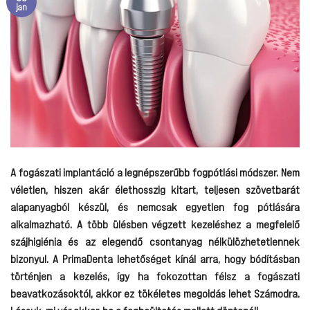
jan
A fogászati implantáció a legnépszerűbb fogpótlási módszer. Nem
véletlen, hiszen akár élethosszig kitart, teljesen szövetbarát
alapanyagból készül, és nemcsak egyetlen fog pótlására
alkalmazható. A több ülésben végzett kezeléshez a megfelelő
szájhigiénia és az elegendő csontanyag nélkülözhetetlennek
bizonyul. A PrimaDenta lehetőséget kínál arra, hogy bódításban
történjen a kezelés, így ha fokozottan félsz a fogászati
beavatkozásoktól, akkor ez tökéletes megoldás lehet Számodra.