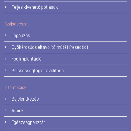
Teljes kivehető pótlások
Szájsebészet
Foghúzás
Gyökércsúcs eltávolító műtét (resectio)
Fog implantáció
Bölcsességfog eltávolítása
Információk
Bejelentkezés
Áraink
Egészségpénztár