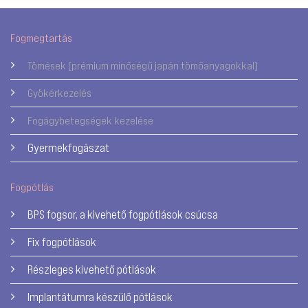
Fogmegtartás
Tömések (prémium minőségű japán tömőanyagokkal)
Gyökérkezelés
Fogágybetegségek kezelése
Gyermekfogászat
Fogpótlás
BPS fogsor, a kivehető fogpótlások csúcsa
Fix fogpótlások
Részleges kivehető pótlások
Implantátumra készülő pótlások